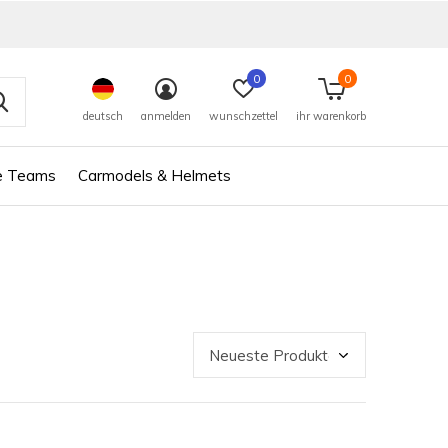
0
0
deutsch
anmelden
wunschzettel
ihr warenkorb
e Teams
Carmodels & Helmets