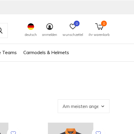
0
0
deutsch
anmelden
wunschzettel
ihr warenkorb
e Teams
Carmodels & Helmets