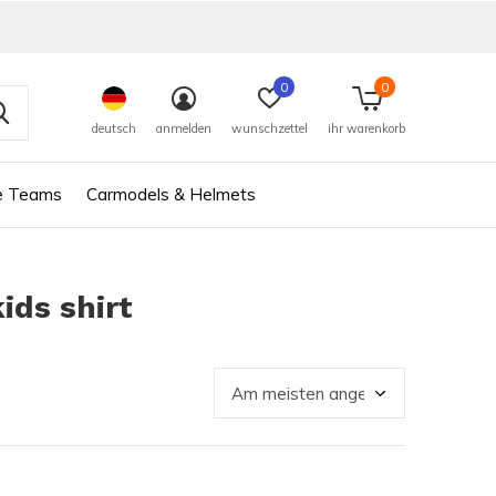
0
0
deutsch
anmelden
wunschzettel
ihr warenkorb
e Teams
Carmodels & Helmets
ids shirt