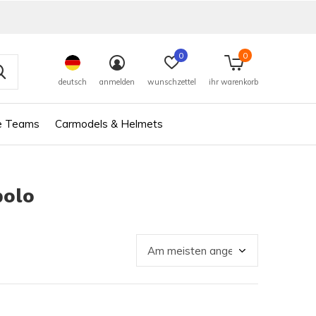
0
0
deutsch
anmelden
wunschzettel
ihr warenkorb
e Teams
Carmodels & Helmets
polo