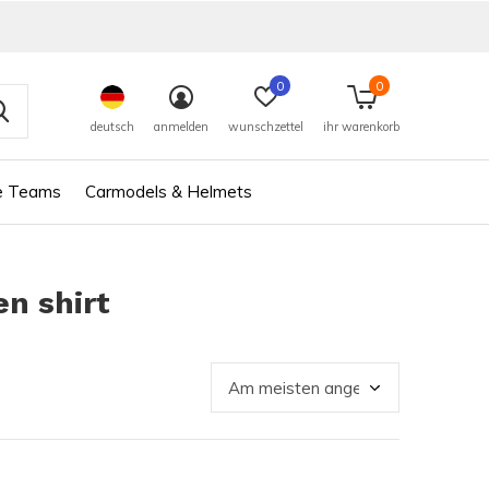
0
0
deutsch
anmelden
wunschzettel
ihr warenkorb
e Teams
Carmodels & Helmets
n shirt