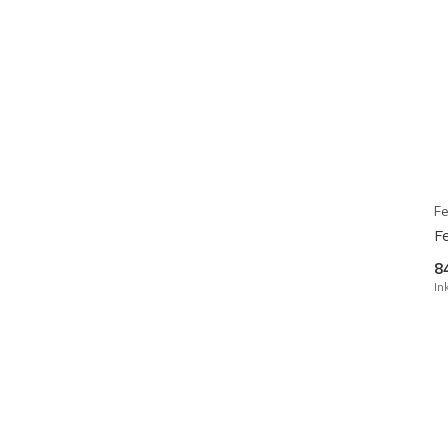
Fe
F
8
In