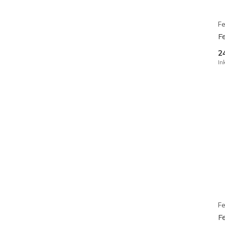
Fe
F
2
In
Fe
F