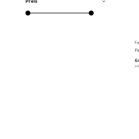
Preis
Fe
F
6
In