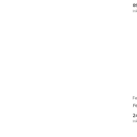
8
In
Fe
F
2
In