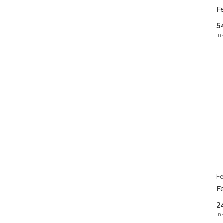
F
5
In
Fe
F
2
In