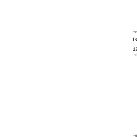
Fe
F
1
In
Fe