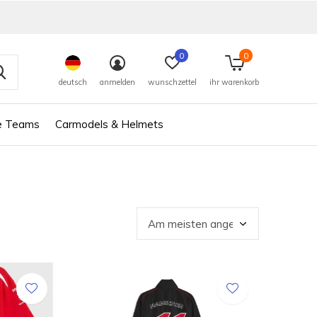
0
0
deutsch
anmelden
wunschzettel
ihr warenkorb
e Teams
Carmodels & Helmets