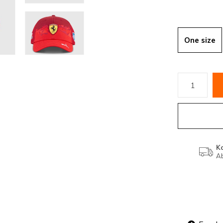
One size
K
Ab