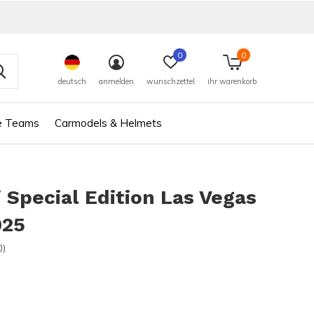
0
0
deutsch
anmelden
wunschzettel
ihr warenkorb
e Teams
Carmodels & Helmets
i Special Edition Las Vegas
025
0)