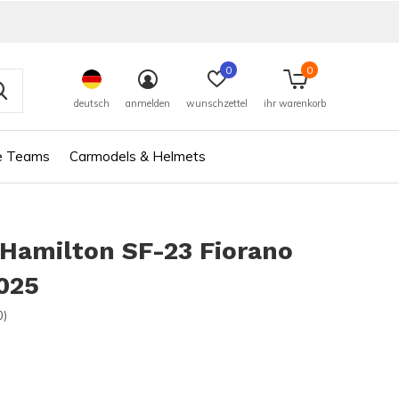
0
0
deutsch
anmelden
wunschzettel
ihr warenkorb
e Teams
Carmodels & Helmets
Hamilton SF-23 Fiorano
025
0)