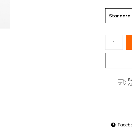
Standard
K
Ab
Faceb