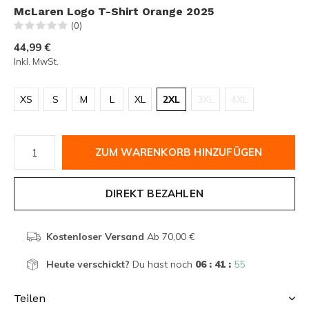
McLaren Logo T-Shirt Orange 2025
(0)
44,99 €
Inkl. MwSt.
XS
S
M
L
XL
2XL
3XL
4XL
ZUM WARENKORB HINZUFÜGEN
DIREKT BEZAHLEN
Kostenloser Versand
Ab 70,00 €
Heute verschickt?
Du hast noch
06 : 41 :
54
Teilen