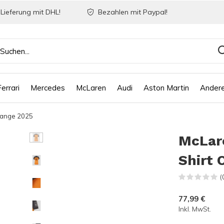
Lieferung mit DHL!
Bezahlen mit Paypal!
Ferrari
Mercedes
McLaren
Audi
Aston Martin
Ander
range 2025
McLar
Shirt 
(
77,99 €
Inkl. MwSt.