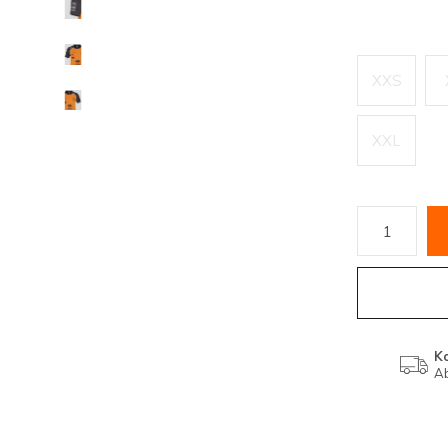
XXS
XXL
K
Ab