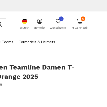
0
0
deutsch
anmelden
wunschzettel
ihr warenkorb
e Teams
Carmodels & Helmets
en Teamline Damen T-
Orange 2025
0)