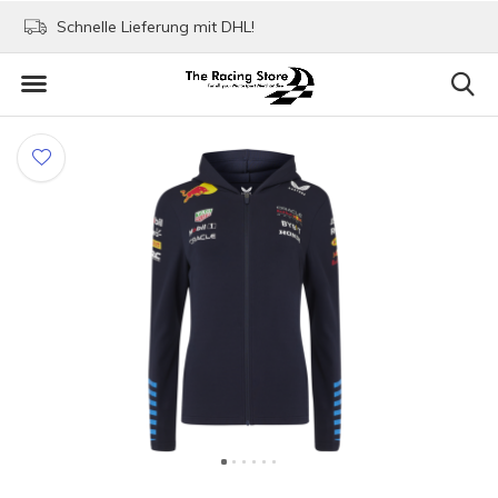
eferung mit DHL!
Bezahlen mit Paypal!