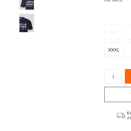
Inkl. MwSt.
XS
XXXL
K
Ab