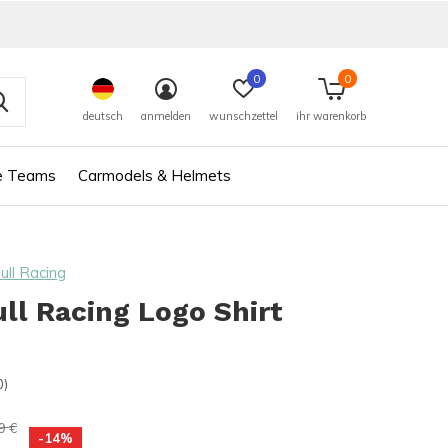
0
0
deutsch
anmelden
wunschzettel
ihr warenkorb
e Teams
Carmodels & Helmets
ull Racing
ll Racing Logo Shirt
0)
9 €
-14%