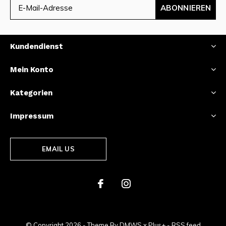
ABONNIEREN
Kundendienst
Mein Konto
Kategorien
Impressum
EMAIL US
© Copyright
2026
- Theme By
DMWS
x
Plus+
-
RSS feed