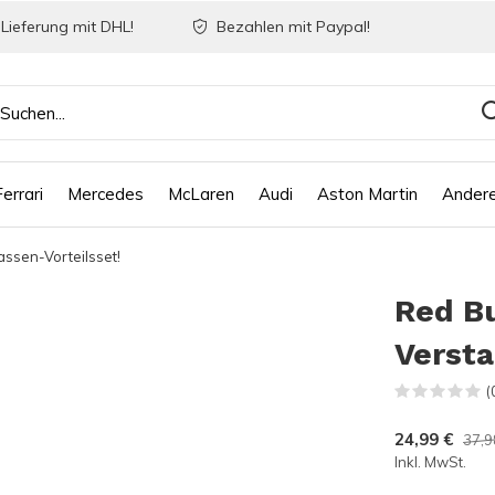
Lieferung mit DHL!
Bezahlen mit Paypal!
Ferrari
Mercedes
McLaren
Audi
Aston Martin
Ander
assen-Vorteilsset!
Red Bu
Versta
(
24,99 €
37,9
Inkl. MwSt.