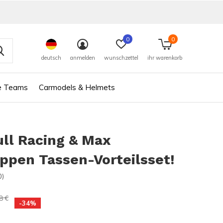
0
0
deutsch
anmelden
wunschzettel
ihr warenkorb
e Teams
Carmodels & Helmets
ll Racing & Max
ppen Tassen-Vorteilsset!
0)
8 €
-34%