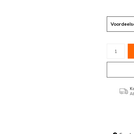
Voordeels
K
Ab