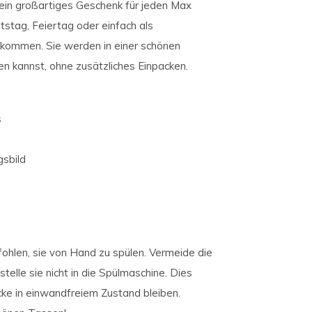
h ein großartiges Geschenk für jeden Max
stag, Feiertag oder einfach als
nkommen. Sie werden in einer schönen
en kannst, ohne zusätzliches Einpacken.
s
gsbild
g
fohlen, sie von Hand zu spülen. Vermeide die
elle sie nicht in die Spülmaschine. Dies
cke in einwandfreiem Zustand bleiben.