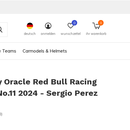
0
0
deutsch
anmelden
wunschzettel
ihr warenkorb
e Teams
Carmodels & Helmets
 Oracle Red Bull Racing
o.11 2024 - Sergio Perez
0)