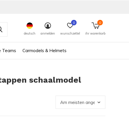
0
0
deutsch
anmelden
wunschzettel
ihr warenkorb
e Teams
Carmodels & Helmets
stappen schaalmodel