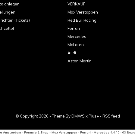
to anlegen
VERKAUF
ellungen
Max Verstappen
ichten (Tickets)
Red Bull Racing
hzettel
Ferrari
Mercedes
McLaren
Audi
Aston Martin
© Copyright
2026
- Theme By
DMWS
x
Plus+
-
RSS feed
e Amsterdam - Formule 1 Shop - Max Verstappen - Ferrari - Mercedes
4.4
/
5
-
63
Bewe