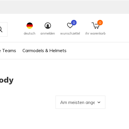
0
0
deutsch
anmelden
wunschzettel
ihr warenkorb
e Teams
Carmodels & Helmets
oody