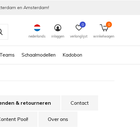
tterdam en Amsterdam!
0
0
nederlands
inloggen
verlanglijst
winkelwagen
 Teams
Schaalmodellen
Kadobon
enden & retourneren
Contact
Content Pool!
Over ons