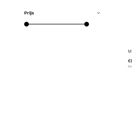
Prijs
M
€
In