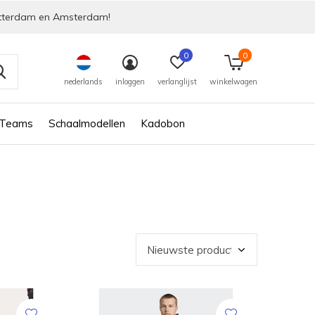
tterdam en Amsterdam!
0
0
nederlands
inloggen
verlanglijst
winkelwagen
 Teams
Schaalmodellen
Kadobon