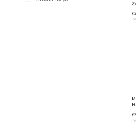
Z
€
In
M
H
€
In