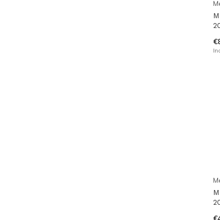
M
M
2
€
In
M
M
2
€