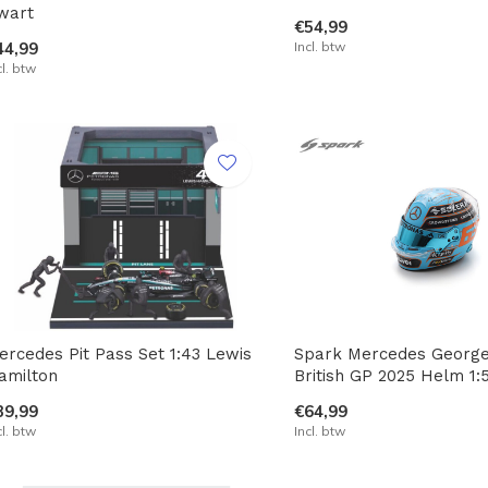
wart
€54,99
44,99
Incl. btw
cl. btw
ercedes Pit Pass Set 1:43 Lewis
Spark Mercedes George
amilton
British GP 2025 Helm 1:
39,99
€64,99
cl. btw
Incl. btw