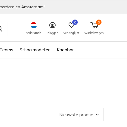
tterdam en Amsterdam!
0
0
nederlands
inloggen
verlanglijst
winkelwagen
 Teams
Schaalmodellen
Kadobon