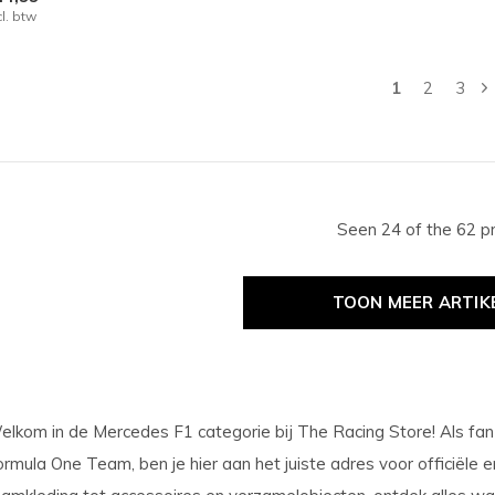
cl. btw
1
2
3
Seen 24 of the 62 p
TOON MEER ARTIK
elkom in de Mercedes F1 categorie bij The Racing Store! Als f
ormula One Team, ben je hier aan het juiste adres voor officiële