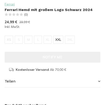
Ferrari
Ferrari Hemd mit großem Logo Schwarz 2024
(0)
24,99 €
39,99 €
Inkl. MwSt.
XS
S
M
L
XL
XXL
3XL
NOTIFY ME
Kostenloser Versand
Ab 70,00 €
Teilen