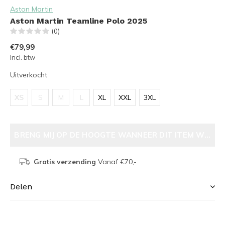
Aston Martin
Aston Martin Teamline Polo 2025
(0)
€79,99
Incl. btw
Uitverkocht
XS
S
M
L
XL
XXL
3XL
BRENG MIJ OP DE HOOGTE WANNEER DIT ITEM WEER V
Gratis verzending
Vanaf €70,-
Delen