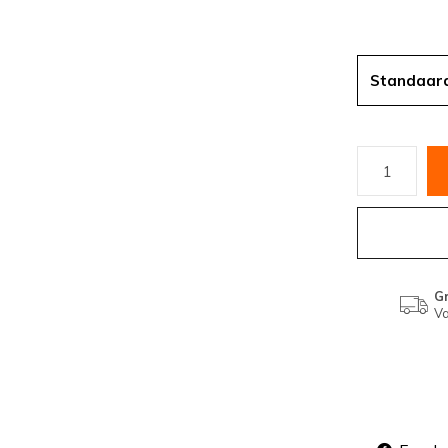
Standaar
Gr
Va