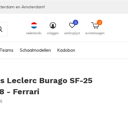
tterdam en Amsterdam!
0
0
nederlands
inloggen
verlanglijst
winkelwagen
 Teams
Schaalmodellen
Kadobon
s Leclerc Burago SF-25
8 - Ferrari
0)