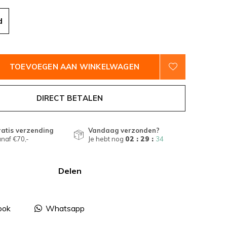
d
TOEVOEGEN AAN WINKELWAGEN
DIRECT BETALEN
atis verzending
Vandaag verzonden?
naf €70,-
Je hebt nog
02 : 29 :
34
Delen
ook
Whatsapp