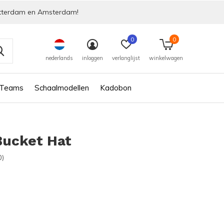
tterdam en Amsterdam!
0
0
nederlands
inloggen
verlanglijst
winkelwagen
 Teams
Schaalmodellen
Kadobon
Bucket Hat
0)