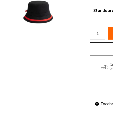
Standaar
Gr
Va
Faceb