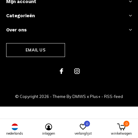
Mijn account
Categorieën
Over ons
EMAIL US
© Copyright
2026
- Theme By
DMWS
x
Plus+
-
RSS-feed
0
0
The Racing Store Amsterdam - Formule 1 Shop - Max Verstappen - Ferrari - Mercedes
nederlands
inloggen
verlanglijst
winkelwagen
4.4
/
5
-
63
Reviews @
google