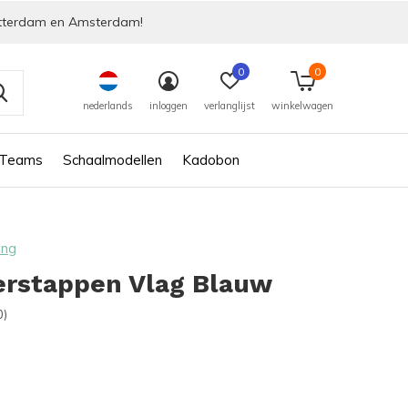
tterdam en Amsterdam!
0
0
nederlands
inloggen
verlanglijst
winkelwagen
 Teams
Schaalmodellen
Kadobon
ing
erstappen Vlag Blauw
0)