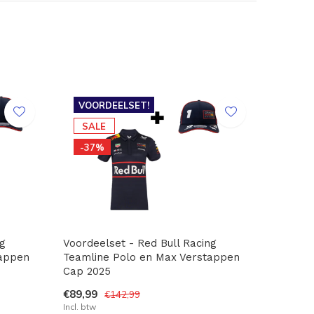
VOORDEELSET!
SALE
-37%
g
Voordeelset - Red Bull Racing
tappen
Teamline Polo en Max Verstappen
Cap 2025
€89,99
€142,99
Incl. btw