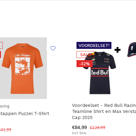
VOORDEELSET!
SALE
-32%
Voordeelset - Red Bull Racin
acing
Teamline Shirt en Max Vers
tappen Puzzel T-Shirt
Cap 2025
€84,99
€124,99
€41,99
Incl. btw