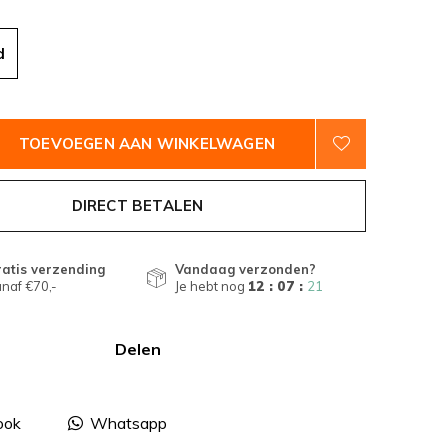
d
TOEVOEGEN AAN WINKELWAGEN
DIRECT BETALEN
atis verzending
Vandaag verzonden?
naf €70,-
Je hebt nog
12 : 07 :
21
Delen
ook
Whatsapp