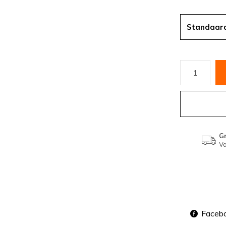
Standaar
Gr
Va
Faceb