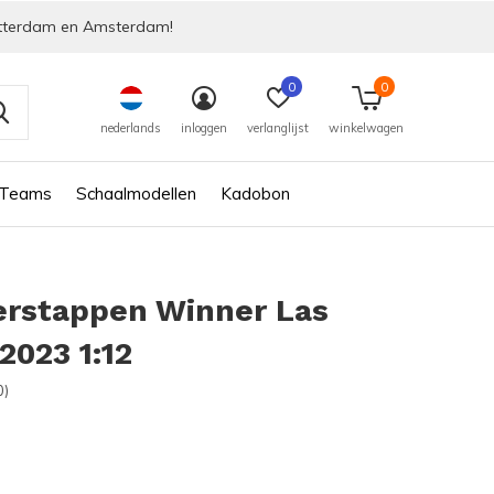
tterdam en Amsterdam!
0
0
nederlands
inloggen
verlanglijst
winkelwagen
 Teams
Schaalmodellen
Kadobon
erstappen Winner Las
2023 1:12
0)