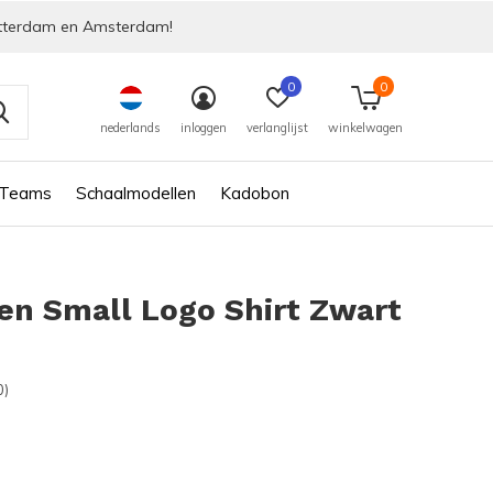
tterdam en Amsterdam!
0
0
nederlands
inloggen
verlanglijst
winkelwagen
 Teams
Schaalmodellen
Kadobon
en Small Logo Shirt Zwart
0)