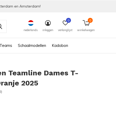
tterdam en Amsterdam!
0
0
nederlands
inloggen
verlanglijst
winkelwagen
 Teams
Schaalmodellen
Kadobon
en Teamline Dames T-
Oranje 2025
0)