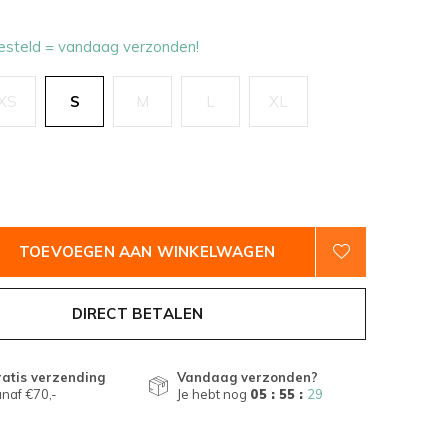
esteld = vandaag verzonden!
XS
S
M
L
XL
TOEVOEGEN AAN WINKELWAGEN
DIRECT BETALEN
atis verzending
Vandaag verzonden?
naf €70,-
Je hebt nog
05 : 55 :
28