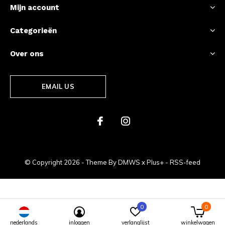
Mijn account
Categorieën
Over ons
EMAIL US
© Copyright
2026
- Theme By
DMWS
x
Plus+
-
RSS-feed
0
0
The Racing Store Amsterdam - Formule 1 Shop - Max Verstappen - Ferrari - Mercedes
nederlands
inloggen
verlanglijst
winkelwagen
4.4
/
5
-
63
Reviews @
google