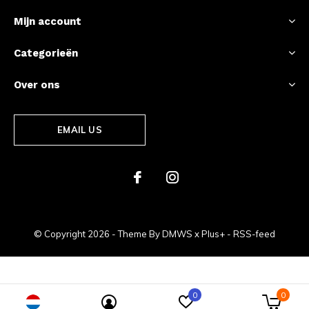
Mijn account
Categorieën
Over ons
EMAIL US
© Copyright
2026
- Theme By
DMWS
x
Plus+
-
RSS-feed
0
0
The Racing Store Amsterdam - Formule 1 Shop - Max Verstappen - Ferrari - Mercedes