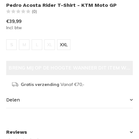
Pedro Acosta Rider T-Shirt - KTM Moto GP
(0)
€39,99
Incl. btw
S
M
L
XL
XXL
BRENG MIJ OP DE HOOGTE WANNEER DIT ITEM WEER V
Gratis verzending
Vanaf €70,-
Delen
Reviews