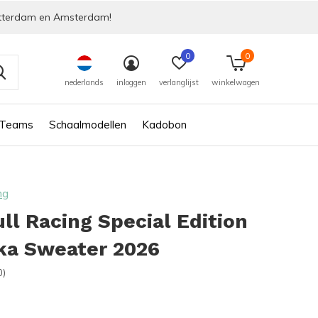
tterdam en Amsterdam!
0
0
nederlands
inloggen
verlanglijst
winkelwagen
 Teams
Schaalmodellen
Kadobon
ng
ll Racing Special Edition
ka Sweater 2026
0)