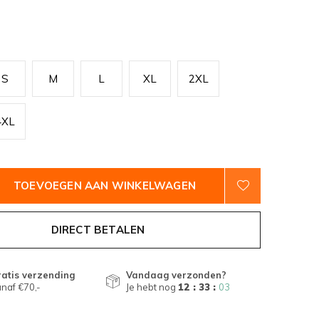
S
M
L
XL
2XL
4XL
TOEVOEGEN AAN WINKELWAGEN
DIRECT BETALEN
atis verzending
Vandaag verzonden?
naf €70,-
Je hebt nog
12 : 33 :
02