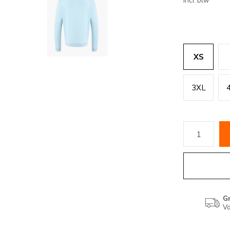
Incl. btw
XS
3XL
Gr
Va