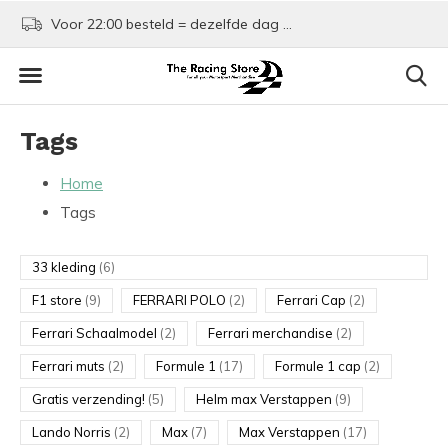
Voor 22:00 besteld = dezelfde dag verzonden!
Kom shoppen in Rotte
Tags
Home
Tags
33 kleding
(6)
F1 store
(9)
FERRARI POLO
(2)
Ferrari Cap
(2)
Ferrari Schaalmodel
(2)
Ferrari merchandise
(2)
Ferrari muts
(2)
Formule 1
(17)
Formule 1 cap
(2)
Gratis verzending!
(5)
Helm max Verstappen
(9)
Lando Norris
(2)
Max
(7)
Max Verstappen
(17)