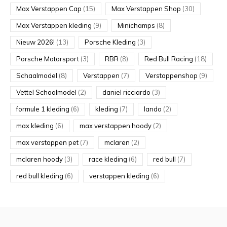
Max Verstappen Cap
(15)
Max Verstappen Shop
(30)
Max Verstappen kleding
(9)
Minichamps
(8)
Nieuw 2026!
(13)
Porsche Kleding
(3)
Porsche Motorsport
(3)
RBR
(8)
Red Bull Racing
(18)
Schaalmodel
(8)
Verstappen
(7)
Verstappenshop
(9)
Vettel Schaalmodel
(2)
daniel ricciardo
(3)
formule 1 kleding
(6)
kleding
(7)
lando
(2)
max kleding
(6)
max verstappen hoody
(2)
max verstappen pet
(7)
mclaren
(2)
mclaren hoody
(3)
race kleding
(6)
red bull
(7)
red bull kleding
(6)
verstappen kleding
(6)