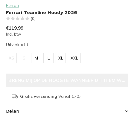
Ferrari
Ferrari Teamline Hoody 2026
(0)
€119,99
Incl. btw
Uitverkocht
XS
S
M
L
XL
XXL
BRENG MIJ OP DE HOOGTE WANNEER DIT ITEM WEER V
Gratis verzending
Vanaf €70,-
Delen