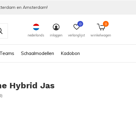
tterdam en Amsterdam!
0
0
nederlands
inloggen
verlanglijst
winkelwagen
 Teams
Schaalmodellen
Kadobon
e Hybrid Jas
0)