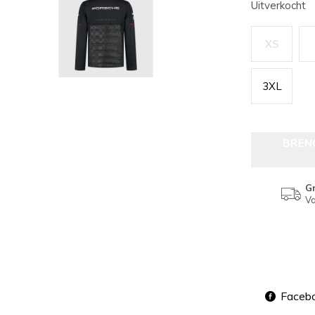
Uitverkocht
XS
3XL
BREN
Gr
Va
Faceb