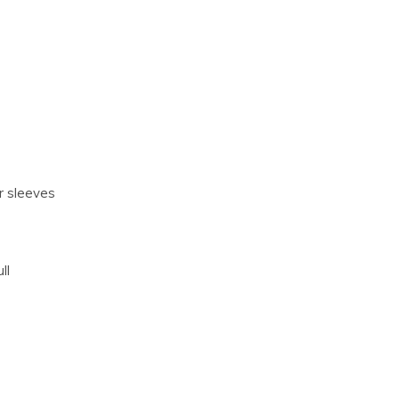
r sleeves
ll