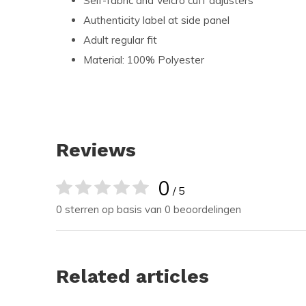
Self-fabric and Velcro cuff adjusters
Authenticity label at side panel
Adult regular fit
Material: 100% Polyester
Reviews
0
/ 5
0 sterren op basis van 0 beoordelingen
Related articles