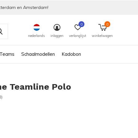
tterdam en Amsterdam!
0
0
nederlands
inloggen
verlanglijst
winkelwagen
 Teams
Schaalmodellen
Kadobon
he Teamline Polo
0)