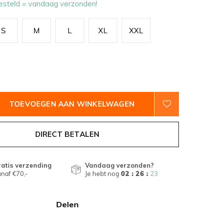
esteld = vandaag verzonden!
S
M
L
XL
XXL
TOEVOEGEN AAN WINKELWAGEN
DIRECT BETALEN
atis verzending
Vandaag verzonden?
naf €70,-
Je hebt nog
02 : 26 :
22
Delen