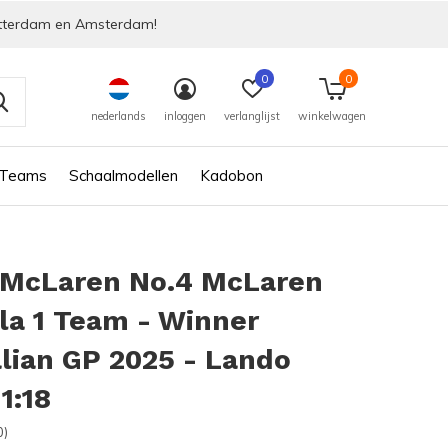
tterdam en Amsterdam!
0
0
nederlands
inloggen
verlanglijst
winkelwagen
 Teams
Schaalmodellen
Kadobon
 McLaren No.4 McLaren
la 1 Team - Winner
lian GP 2025 - Lando
1:18
0)