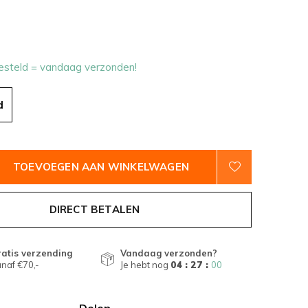
esteld = vandaag verzonden!
d
TOEVOEGEN AAN WINKELWAGEN
DIRECT BETALEN
atis verzending
Vandaag verzonden?
naf €70,-
Je hebt nog
04 : 26 :
59