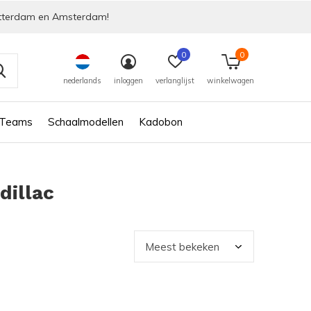
tterdam en Amsterdam!
0
0
nederlands
inloggen
verlanglijst
winkelwagen
 Teams
Schaalmodellen
Kadobon
dillac