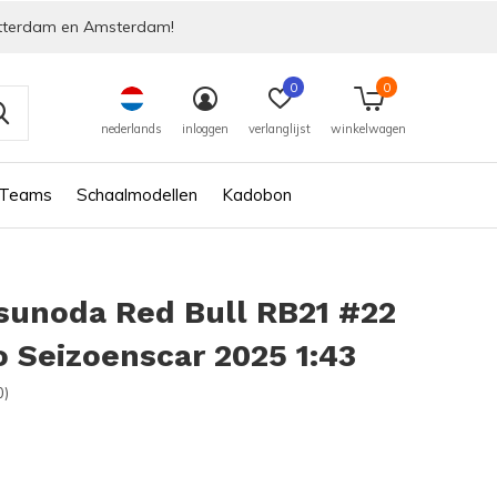
tterdam en Amsterdam!
0
0
nederlands
inloggen
verlanglijst
winkelwagen
 Teams
Schaalmodellen
Kadobon
sunoda Red Bull RB21 #22
 Seizoenscar 2025 1:43
0)