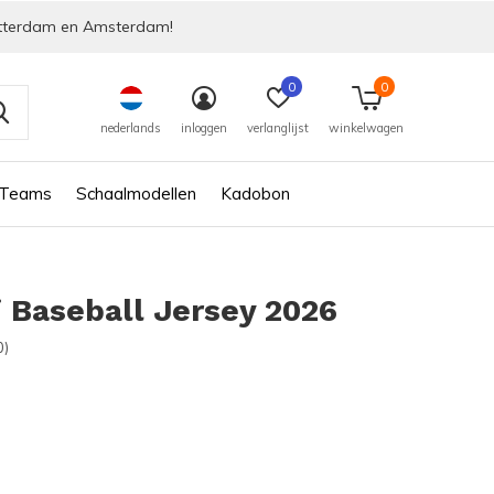
tterdam en Amsterdam!
0
0
nederlands
inloggen
verlanglijst
winkelwagen
 Teams
Schaalmodellen
Kadobon
i Baseball Jersey 2026
0)